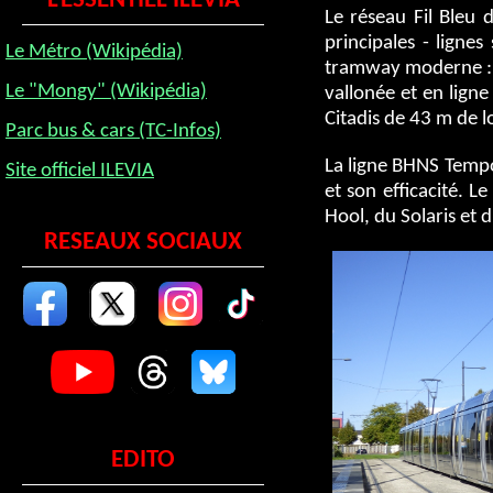
L'ESSENTIEL ILEVIA
Le réseau Fil Bleu 
principales - ligne
Le Métro (Wikipédia)
tramway moderne : si
Le "Mongy" (Wikipédia)
vallonée et en lign
Citadis de 43 m de l
Parc bus & cars (TC-Infos)
La ligne BHNS Tempo
Site officiel ILEVIA
et son efficacité. L
Hool, du Solaris et 
RESEAUX SOCIAUX
EDITO