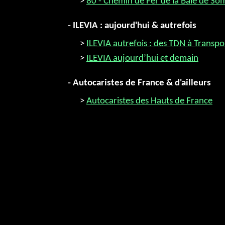
>
80 - Chemin de Fer de la Baie de S
- ILEVIA : aujourd'hui & autrefois
>
ILEVIA autrefois : des TDN à Transpo
>
ILEVIA aujourd’hui et demain
- Autocaristes de France & d'ailleurs
>
Autocaristes des Hauts de France