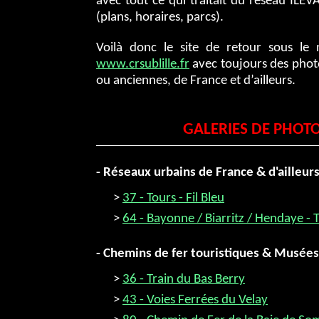
avec tout ce qui traitait du réseau ILEVA
(plans, horaires, parcs).
Voilà donc le site de retour sous l
www.crsublille.fr
avec toujours des photo
ou anciennes, de France et d’ailleurs.
GALERIES DE PHOT
- Réseaux urbains de France & d'ailleur
>
37 - Tours - Fil Bleu
>
64 - Bayonne / Biarritz / Hendaye - 
- Chemins de fer touristiques & Musées
>
36 - Train du Bas Berry
>
43 - Voies Ferrées du Velay