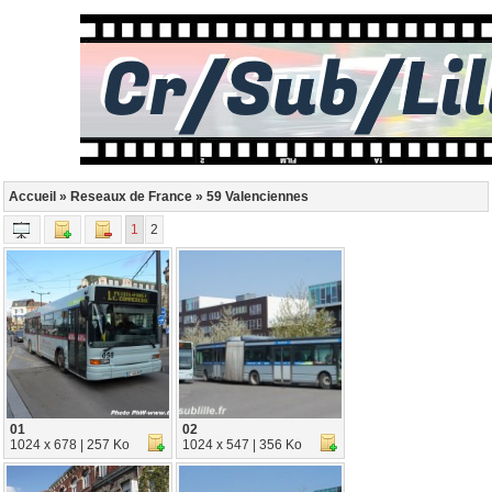
Accueil
»
Reseaux de France
» 59 Valenciennes
1
2
01
02
1024 x 678 | 257 Ko
1024 x 547 | 356 Ko