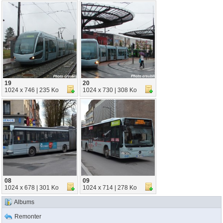
19
20
1024 x 746 | 235 Ko
1024 x 730 | 308 Ko
08
09
1024 x 678 | 301 Ko
1024 x 714 | 278 Ko
Albums
Remonter